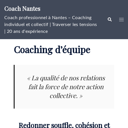
Aller
Coach Nantes
au
contenu
Coach professionnel à Nantes – Coaching
Rechercher
Ouvr
individuel et collectif | Traverser les tensions
le
| 20 ans d'expérience
men
Coaching d’équipe
« La qualité de nos relations
fait la force de notre action
collective. »
Redonner souffle, cohésion et