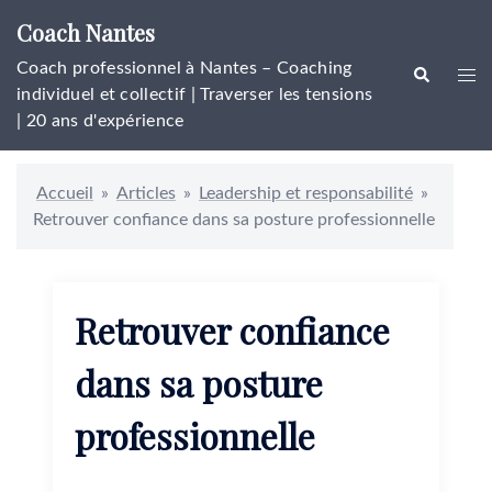
Aller
Coach Nantes
au
contenu
Coach professionnel à Nantes – Coaching
Rechercher
Ouvr
individuel et collectif | Traverser les tensions
le
| 20 ans d'expérience
men
Accueil
»
Articles
»
Leadership et responsabilité
»
Retrouver confiance dans sa posture professionnelle
Retrouver confiance
dans sa posture
professionnelle