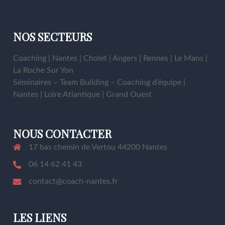
NOS SECTEURS
Coaching | Nantes | Cholet | Angers | Rennes | Le Mans |
La Roche Sur Yon
Séminaires – Team Building – Coaching d’équipe |
Nantes | Loire Atlantique | Grand Ouest
NOUS CONTACTER
17 bas chemin de Vertou 44200 Nantes
06 14 62 41 43
contact@coach-nantes.fr
LES LIENS