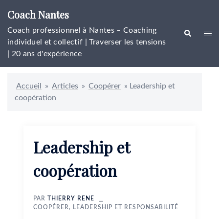
Aller
Coach Nantes
au
contenu
Coach professionnel à Nantes – Coaching
Rechercher
Ouvr
individuel et collectif | Traverser les tensions
le
| 20 ans d'expérience
men
Accueil
»
Articles
»
Coopérer
»
Leadership et
coopération
Leadership et
coopération
PAR
THIERRY RENE
COOPÉRER
,
LEADERSHIP ET RESPONSABILITÉ