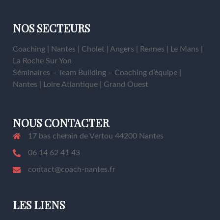
NOS SECTEURS
Coaching | Nantes | Cholet | Angers | Rennes | Le Mans |
La Roche Sur Yon
Séminaires – Team Building – Coaching d’équipe |
Nantes | Loire Atlantique | Grand Ouest
NOUS CONTACTER
17 bas chemin de Vertou 44200 Nantes
06 14 62 41 43
contact@coach-nantes.fr
LES LIENS