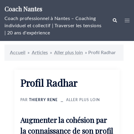
Aller
Coach Nantes
au
contenu
Coach professionnel à Nantes – Coaching
Rechercher
Ouvr
individuel et collectif | Traverser les tensions
le
| 20 ans d'expérience
men
Accueil
»
Articles
»
Aller plus loin
»
Profil Radhar
Profil Radhar
PAR
THIERRY RENE
ALLER PLUS LOIN
Augmenter la cohésion par
la connaissance de son profil