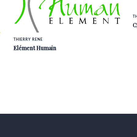
T
C
THIERRY RENE
Elément Humain