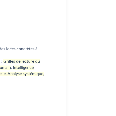
des idées concrètes à
s
:
Grilles de lecture du
Humain
,
Intelligence
elle
,
Analyse systémique
,