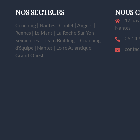
NOS SECTEURS
NOUS 
17 bas
Coaching | Nantes | Cholet | Angers |
Nantes
Rennes | Le Mans | La Roche Sur Yon
06 14 
Séminaires – Team Building – Coaching
d’équipe | Nantes | Loire Atlantique |
contac
Grand Ouest