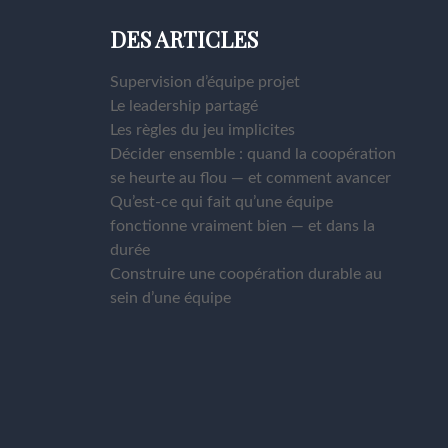
DES ARTICLES
Supervision d’équipe projet
Le leadership partagé
Les règles du jeu implicites
Décider ensemble : quand la coopération
se heurte au flou — et comment avancer
Qu’est-ce qui fait qu’une équipe
fonctionne vraiment bien — et dans la
durée
Construire une coopération durable au
sein d’une équipe