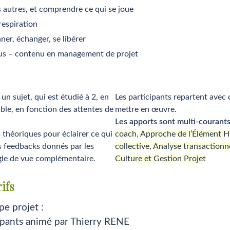
s autres, et comprendre ce qui se joue
respiration
ner, échanger, se libérer
ssus – contenu en management de projet
n sujet, qui est étudié à 2, en
Les participants repartent avec 
ble, en fonction des attentes de
mettre en œuvre.
Les apports sont multi-courant
 théoriques pour éclairer ce qui
coach
,
Approche de l’Élément 
es feedbacks donnés par les
collective,
Analyse transactionn
gle de vue complémentaire.
Culture et Gestion Projet
ifs
e projet :
ipants animé par Thierry RENE