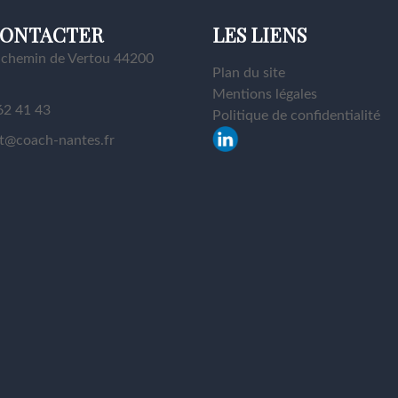
CONTACTER
LES LIENS
 chemin de Vertou 44200
Plan du site
Mentions légales
62 41 43
Politique de confidentialité
t@coach-nantes.fr