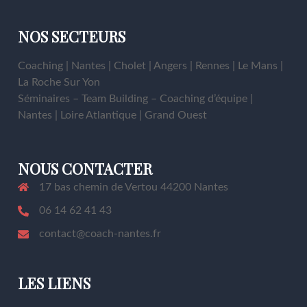
NOS SECTEURS
Coaching | Nantes | Cholet | Angers | Rennes | Le Mans |
La Roche Sur Yon
Séminaires – Team Building – Coaching d’équipe |
Nantes | Loire Atlantique | Grand Ouest
NOUS CONTACTER
17 bas chemin de Vertou 44200 Nantes
06 14 62 41 43
contact@coach-nantes.fr
LES LIENS