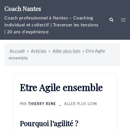
Aller
Coach Nantes
au
contenu
Coach professionnel à Nantes – Coaching
Rechercher
Ouvr
individuel et collectif | Traverser les tensions
le
| 20 ans d'expérience
men
Accueil
»
Articles
»
Aller plus loin
»
Etre Agile
ensemble
Etre Agile ensemble
PAR
THIERRY RENE
ALLER PLUS LOIN
Pourquoi l’agilité ?